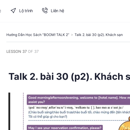
c
Lộ trình
Liên hệ
Hướng Dẫn Học Sách “BOOM! TALK 2”
Talk 2. bài 30 (p2). Khách sạn
LESSON 37
OF 37
Talk 2. bài 30 (p2). Khách 